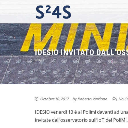
Skip
to
content
IDESIO INVITATO DALL’OS
October 10, 2017
by
Roberto Verdone
No C
IDESIO venerdi 13 è al Polimi davanti ad un
invitate dall’osservatorio sull’IoT del PoliMI.